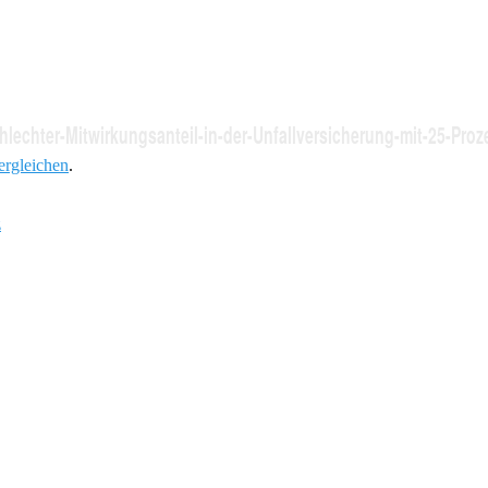
hlechter-Mitwirkungsanteil-in-der-Unfallversicherung-mit-25-Proz
ergleichen
.
z